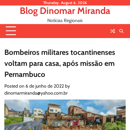
Skip
Thursday, August 6, 2026
Blog Dinomar Miranda
to
content
Notícias Regionais
Bombeiros militares tocantinenses
voltam para casa, após missão em
Pernambuco
Posted on
6 de junho de 2022
by
dinomarmiranda@yahoo.com.br