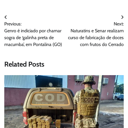
Navegação
Previous:
Next:
de
Genro é indiciado por chamar
Naturatins e Senar realizam
Post
sogra de ‘galinha preta de
curso de fabricação de doces
macumba’, em Pontalina (GO)
com frutos do Cerrado
Related Posts