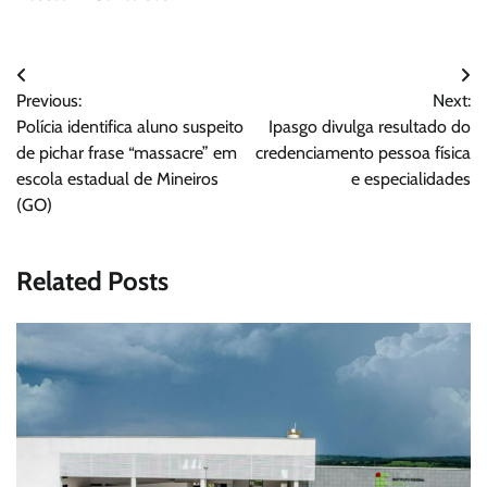
Navegação
Previous:
Next:
de
Polícia identifica aluno suspeito
Ipasgo divulga resultado do
Post
de pichar frase “massacre” em
credenciamento pessoa física
escola estadual de Mineiros
e especialidades
(GO)
Related Posts