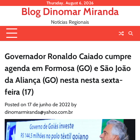
Skip
Thursday, August 6, 2026
Blog Dinomar Miranda
to
content
Notícias Regionais
Governador Ronaldo Caiado cumpre
agenda em Formosa (GO) e São João
da Aliança (GO) nesta nesta sexta-
feira (17)
Posted on
17 de junho de 2022
by
dinomarmiranda@yahoo.com.br