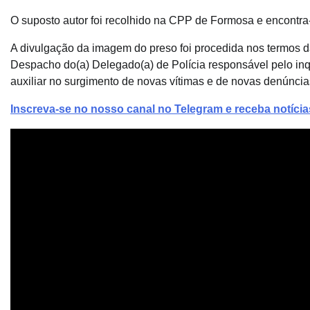
O suposto autor foi recolhido na CPP de Formosa e encontra-
A divulgação da imagem do preso foi procedida nos termos d
Despacho do(a) Delegado(a) de Polícia responsável pelo inq
auxiliar no surgimento de novas vítimas e de novas denúncia
Inscreva-se no nosso canal no Telegram e receba notíci