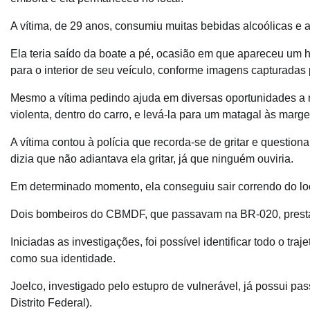
A vítima, de 29 anos, consumiu muitas bebidas alcoólicas e
Ela teria saído da boate a pé, ocasião em que apareceu um ho
para o interior de seu veículo, conforme imagens capturadas
Mesmo a vítima pedindo ajuda em diversas oportunidades a m
violenta, dentro do carro, e levá-la para um matagal às marg
A vítima contou à polícia que recorda-se de gritar e question
dizia que não adiantava ela gritar, já que ninguém ouviria.
Em determinado momento, ela conseguiu sair correndo do loca
Dois bombeiros do CBMDF, que passavam na BR-020, prestar
Iniciadas as investigações, foi possível identificar todo o tra
como sua identidade.
Joelco, investigado pelo estupro de vulnerável, já possui pa
Distrito Federal).