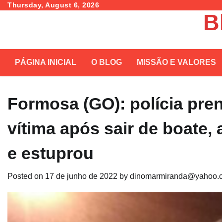
Skip
Thursday, August 6, 2026
B
to
content
PÁGINA INICIAL
O BLOG
MISSÃO E VALORES
Formosa (GO): polícia pr
vítima após sair de boate, 
e estuprou
Posted on
17 de junho de 2022
by
dinomarmiranda@yahoo.c