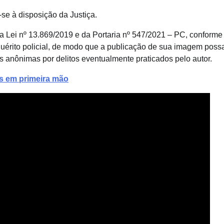
se à disposição da Justiça.
a Lei nº 13.869/2019 e da Portaria nº 547/2021 – PC, conforme
uérito policial, de modo que a publicação de sua imagem poss
s anônimas por delitos eventualmente praticados pelo autor.
as em primeira mão