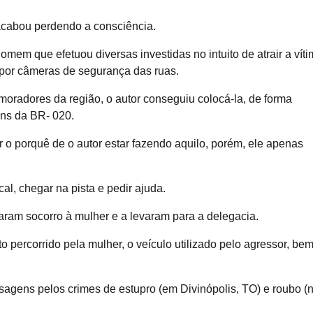
 acabou perdendo a consciência.
mem que efetuou diversas investidas no intuito de atrair a vít
 por câmeras de segurança das ruas.
oradores da região, o autor conseguiu colocá-la, de forma
ens da BR- 020.
ar o porquê de o autor estar fazendo aquilo, porém, ele apenas
l, chegar na pista e pedir ajuda.
am socorro à mulher e a levaram para a delegacia.
jeto percorrido pela mulher, o veículo utilizado pelo agressor, be
ssagens pelos crimes de estupro (em Divinópolis, TO) e roubo (