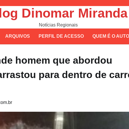
log Dinomar Miranda
Notícias Regionais
ARQUIVOS
PERFIL DE ACESSO
QUEM É O AUT
ende homem que abordou
arrastou para dentro de carr
om.br