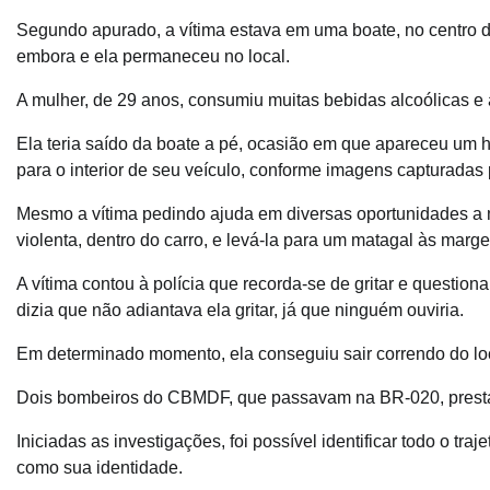
Segundo apurado, a vítima estava em uma boate, no centro d
embora e ela permaneceu no local.
A mulher, de 29 anos, consumiu muitas bebidas alcoólicas e
Ela teria saído da boate a pé, ocasião em que apareceu um ho
para o interior de seu veículo, conforme imagens capturadas
Mesmo a vítima pedindo ajuda em diversas oportunidades a m
violenta, dentro do carro, e levá-la para um matagal às marg
A vítima contou à polícia que recorda-se de gritar e question
dizia que não adiantava ela gritar, já que ninguém ouviria.
Em determinado momento, ela conseguiu sair correndo do loca
Dois bombeiros do CBMDF, que passavam na BR-020, prestar
Iniciadas as investigações, foi possível identificar todo o tra
como sua identidade.