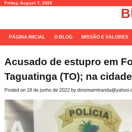
Skip
Friday, August 7, 2026
B
to
content
PÁGINA INICIAL
O BLOG
MISSÃO E VALORES
Acusado de estupro em Fo
Taguatinga (TO); na cidade
Posted on
18 de junho de 2022
by
dinomarmiranda@yahoo.c