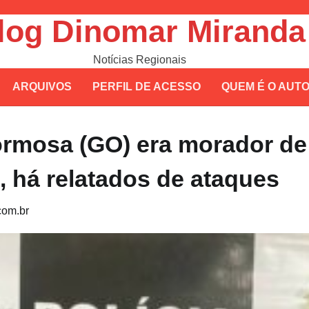
log Dinomar Miranda
Notícias Regionais
ARQUIVOS
PERFIL DE ACESSO
QUEM É O AUT
rmosa (GO) era morador de
, há relatados de ataques
om.br