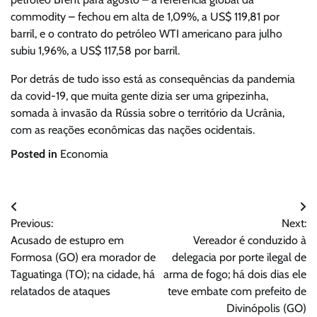
commodity – fechou em alta de 1,09%, a US$ 119,81 por
barril, e o contrato do petróleo WTI americano para julho
subiu 1,96%, a US$ 117,58 por barril.
Por detrás de tudo isso está as consequências da pandemia
da covid-19, que muita gente dizia ser uma gripezinha,
somada à invasão da Rússia sobre o território da Ucrânia,
com as reações econômicas das nações ocidentais.
Posted in
Economia
Navegação
Previous:
Next:
de
Acusado de estupro em
Vereador é conduzido à
Post
Formosa (GO) era morador de
delegacia por porte ilegal de
Taguatinga (TO); na cidade, há
arma de fogo; há dois dias ele
relatados de ataques
teve embate com prefeito de
Divinópolis (GO)