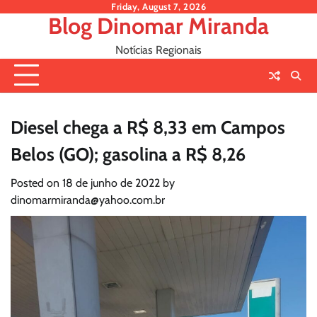
Skip
Friday, August 7, 2026
Blog Dinomar Miranda
to
content
Notícias Regionais
Diesel chega a R$ 8,33 em Campos
Belos (GO); gasolina a R$ 8,26
Posted on
18 de junho de 2022
by
dinomarmiranda@yahoo.com.br