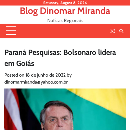
Skip
Saturday, August 8, 2026
Blog Dinomar Miranda
to
content
Notícias Regionais
Paraná Pesquisas: Bolsonaro lidera
em Goiás
Posted on
18 de junho de 2022
by
dinomarmiranda@yahoo.com.br