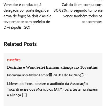
de
Vereador é conduzido à
Caiado lidera corrida com
Post
delegacia por porte ilegal de
30,82%; no segundo turno ele
arma de fogo; há dois dias ele
vence também todos os
teve embate com prefeito de
concorrentes
Divinópolis (GO)
Related Posts
ELEIÇÕES
Dorinha e Wanderlei firmam aliança no Tocantins
Dinomarmiranda@yahoo.com.br
0
20 De Julho De 2022
Líderes políticos lotaram o auditório da Associação
Tocantinense dos Municípios (ATM) para testemunharem
a aliança […]