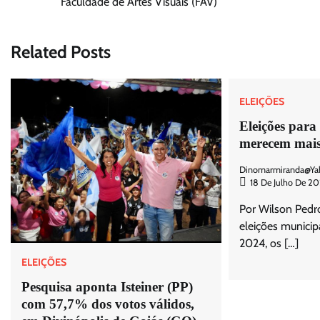
Faculdade de Artes Visuais (FAV)
de
Post
Related Posts
ELEIÇÕES
Eleições para
merecem mais
Dinomarmiranda@ya
18 De Julho De 2
Por Wilson Pedr
eleições municip
2024, os […]
ELEIÇÕES
Pesquisa aponta Isteiner (PP)
com 57,7% dos votos válidos,