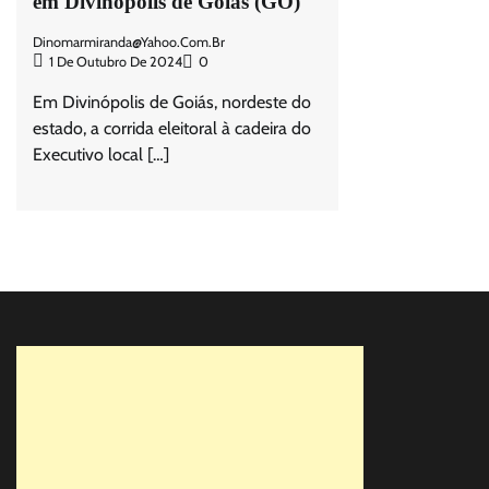
em Divinópolis de Goiás (GO)
Dinomarmiranda@yahoo.com.br
1 De Outubro De 2024
0
Em Divinópolis de Goiás, nordeste do
estado, a corrida eleitoral à cadeira do
Executivo local […]