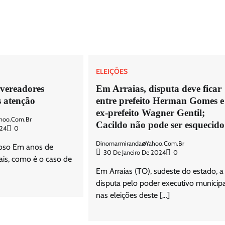
ELEIÇÕES
 vereadores
Em Arraias, disputa deve ficar
 atenção
entre prefeito Herman Gomes e
ex-prefeito Wagner Gentil;
hoo.com.br
Cacildo não pode ser esquecido
024
0
Dinomarmiranda@yahoo.com.br
oso Em anos de
30 De Janeiro De 2024
0
ais, como é o caso de
Em Arraias (TO), sudeste do estado, a
disputa pelo poder executivo municip
nas eleições deste […]