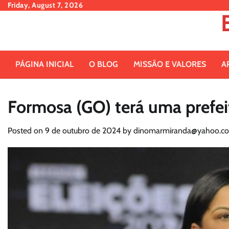
Skip
Friday, August 7, 2026
to
content
PÁGINA INICIAL
O BLOG
MISSÃO E VALORES
A
Formosa (GO) terá uma prefeit
Posted on
9 de outubro de 2024
by
dinomarmiranda@yahoo.co