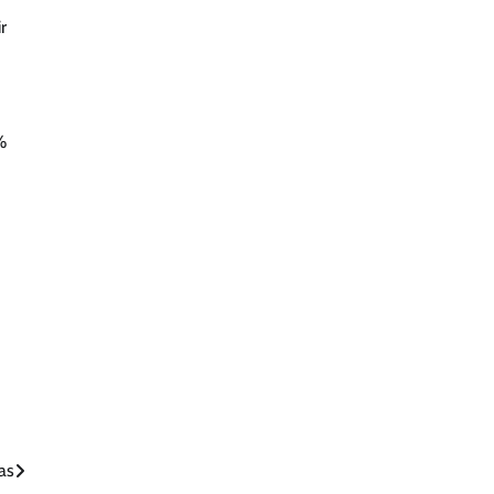
r
%
as