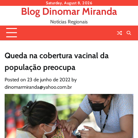
Skip
Saturday, August 8, 2026
Blog Dinomar Miranda
to
content
Notícias Regionais
Queda na cobertura vacinal da
população preocupa
Posted on
23 de junho de 2022
by
dinomarmiranda@yahoo.com.br