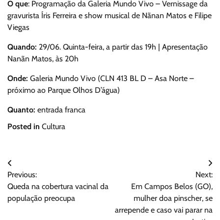
O que
: Programação da Galeria Mundo Vivo – Vernissage da
gravurista Íris Ferreira e show musical de Nãnan Matos e Filipe
Viegas
Quando:
29/06. Quinta-feira, a partir das 19h | Apresentação
Nanãn Matos, às 20h
Onde:
Galeria Mundo Vivo (CLN 413 BL D – Asa Norte –
próximo ao Parque Olhos D’água)
Quanto:
entrada franca
Posted in
Cultura
Navegação
Previous:
Next:
de
Queda na cobertura vacinal da
Em Campos Belos (GO),
Post
população preocupa
mulher doa pinscher, se
arrepende e caso vai parar na