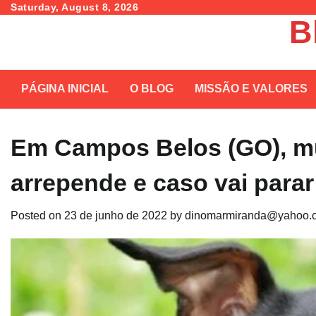
Skip
Saturday, August 8, 2026
B
to
content
PÁGINA INICIAL
O BLOG
MISSÃO E VALORES
Em Campos Belos (GO), mu
arrepende e caso vai parar
Posted on
23 de junho de 2022
by
dinomarmiranda@yahoo.c