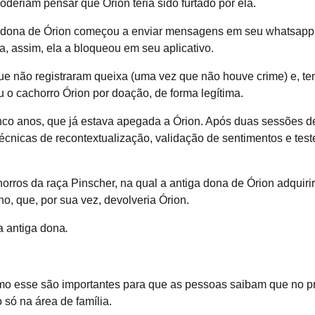
deriam pensar que Órion teria sido furtado por ela.
ga dona de Órion começou a enviar mensagens em seu whatsapp
 assim, ela a bloqueou em seu aplicativo.
que não registraram queixa (uma vez que não houve crime) e, te
u o cachorro Órion por doação, de forma legítima.
nco anos, que já estava apegada a Órion. Após duas sessões d
écnicas de recontextualização, validação de sentimentos e test
rros da raça Pinscher, na qual a antiga dona de Órion adquirir
o, que, por sua vez, devolveria Órion.
 a antiga dona
.
mo esse são importantes para que as pessoas saibam que no p
 só na área de família.