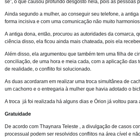
se”, o que causou profundo desgosto nela, pois as pessoas po
Ainda segundo a mulher, ao conseguir seu telefone, a anti
forma incisiva e com uma comunicação não muito harmoniosa,
A antiga dona, então, procurou as autoridades da comarca, 
ciência disso, ela ficou ainda mais chateada, pois ela recebe
Além disso, ela argumentou que também tem uma filha de ci
conciliação, de uma hora e meia cada, com a aplicação das t
de realidade, o conflito foi solucionado.
As duas acordaram em realizar uma troca simultânea de cacho
um cachorro e o entregaria à mulher que havia adotado o bich
A troca já foi realizada há alguns dias e Órion já voltou para
Gratuidade
De acordo com Thaynara Teleste , a divulgação de casos co
processual podem ser resolvidos conflitos na área cível e não