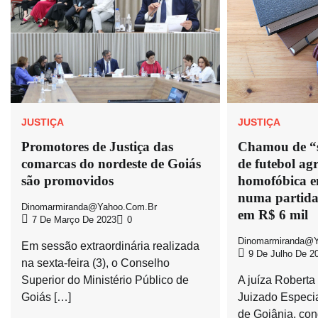
JUSTIÇA
JUSTIÇA
Promotores de Justiça das
Chamou de “s
comarcas do nordeste de Goiás
de futebol ag
são promovidos
homofóbica e
numa partida
Dinomarmiranda@yahoo.com.br
em R$ 6 mil
7 De Março De 2023
0
Dinomarmiranda@y
Em sessão extraordinária realizada
9 De Julho De 2
na sexta-feira (3), o Conselho
Superior do Ministério Público de
A juíza Roberta
Goiás […]
Juizado Especi
de Goiânia, co