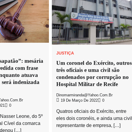
JUSTIÇA
apatão”: mesária
Um coronel do Exército, outros
redida com frase
três oficiais e uma civil são
nquanto atuava
condenados por corrupção no
 será indenizada
Hospital Militar de Recife
Dinomarmiranda@yahoo.com.br
ahoo.com.br
19 De Março De 2022
0
021
0
Quatros oficiais do Exército, entre
 Nasser Leone, do 5º
eles dois coronéis, e ainda uma civil
al Cível da comarca
representante de empresa, […]
ndenou […]