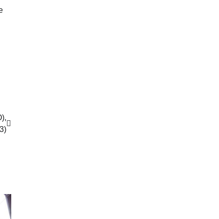
e
),
3)