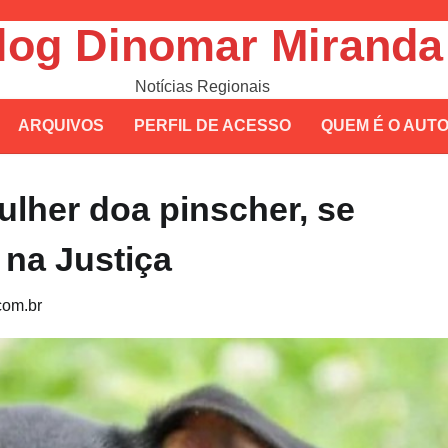
log Dinomar Miranda
Notícias Regionais
ARQUIVOS
PERFIL DE ACESSO
QUEM É O AUT
lher doa pinscher, se
 na Justiça
om.br