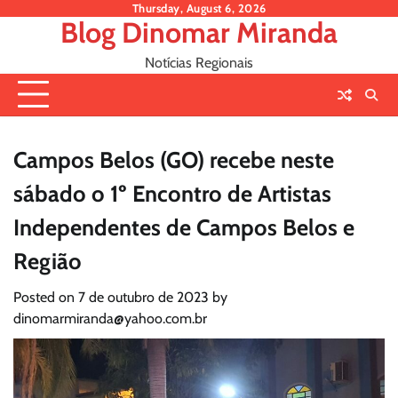
Skip
Thursday, August 6, 2026
Blog Dinomar Miranda
to
content
Notícias Regionais
Campos Belos (GO) recebe neste
sábado o 1º Encontro de Artistas
Independentes de Campos Belos e
Região
Posted on
7 de outubro de 2023
by
dinomarmiranda@yahoo.com.br