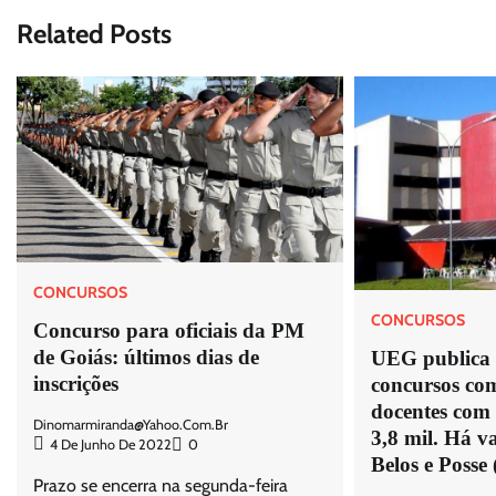
Post
Related Posts
CONCURSOS
CONCURSOS
Concurso para oficiais da PM
de Goiás: últimos dias de
UEG publica e
inscrições
concursos co
docentes com 
Dinomarmiranda@yahoo.com.br
3,8 mil. Há 
4 De Junho De 2022
0
Belos e Posse
Prazo se encerra na segunda-feira