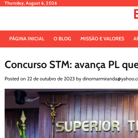
Skip
Thursday, August 6, 2026
to
content
PÁGINA INICIAL
O BLOG
MISSÃO E VALORES
A
Concurso STM: avança PL que 
Posted on
22 de outubro de 2023
by
dinomarmiranda@yahoo.c