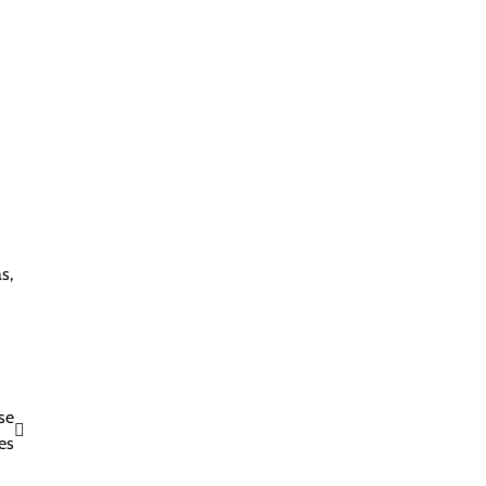
s,
se
es