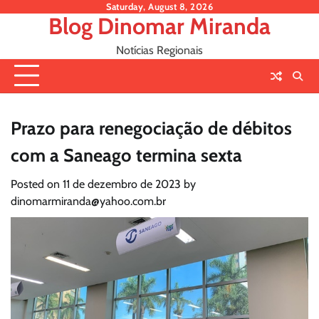
Skip
Saturday, August 8, 2026
Blog Dinomar Miranda
to
content
Notícias Regionais
Prazo para renegociação de débitos
com a Saneago termina sexta
Posted on
11 de dezembro de 2023
by
dinomarmiranda@yahoo.com.br