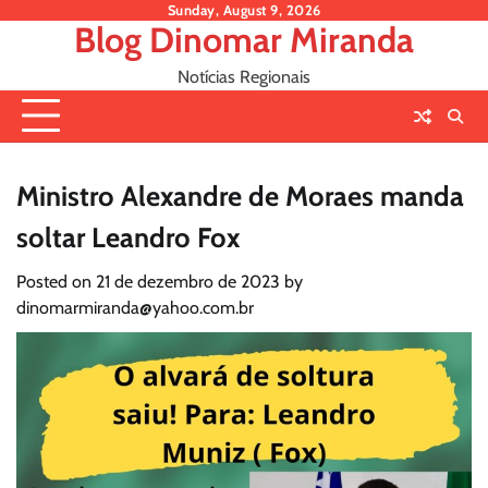
Skip
Sunday, August 9, 2026
Blog Dinomar Miranda
to
content
Notícias Regionais
Ministro Alexandre de Moraes manda
soltar Leandro Fox
Posted on
21 de dezembro de 2023
by
dinomarmiranda@yahoo.com.br