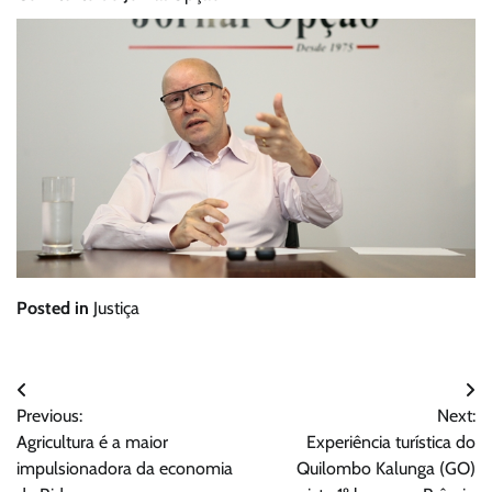
Posted in
Justiça
Navegação
Previous:
Next:
de
Agricultura é a maior
Experiência turística do
Post
impulsionadora da economia
Quilombo Kalunga (GO)