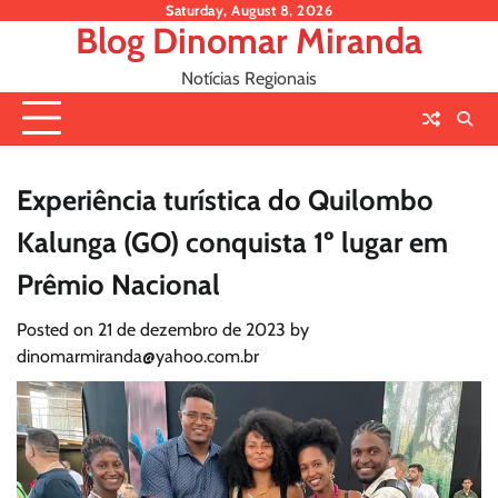
Skip
Saturday, August 8, 2026
Blog Dinomar Miranda
to
content
Notícias Regionais
Experiência turística do Quilombo
Kalunga (GO) conquista 1º lugar em
Prêmio Nacional
Posted on
21 de dezembro de 2023
by
dinomarmiranda@yahoo.com.br