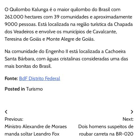
O Quilombo Kalunga é o maior quilombo do Brasil com
262.000 hectares com 39 comunidades e aproximadamente
9000 pessoas. Está localizada na região turística da Chapada
dos Veadeiros e envolve os municípios de Cavalcante,
Teresina de Goiás e Monte Alegre de Goiás.
Na comunidade do Engenho II está localizada a Cachoeira
Santa Bárbara, com águas cristalinas consideradas uma das
mais bonitas do Brasil.
Fonte:
BdF Distrito Federal
Posted in
Turismo
Navegação
Previous:
Next:
de
Ministro Alexandre de Moraes
Dois homens suspeitos de
Post
manda soltar Leandro Fox
roubar carreta na BR-020