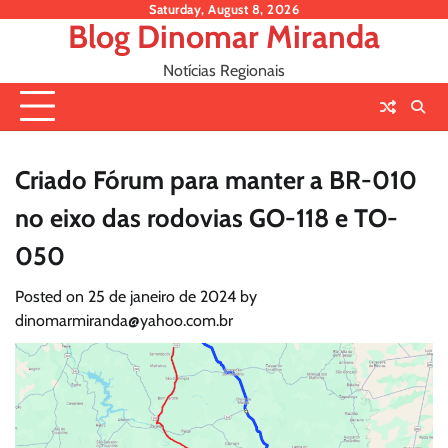
Skip
Saturday, August 8, 2026
Blog Dinomar Miranda
to
content
Notícias Regionais
Criado Fórum para manter a BR-010
no eixo das rodovias GO-118 e TO-
050
Posted on
25 de janeiro de 2024
by
dinomarmiranda@yahoo.com.br