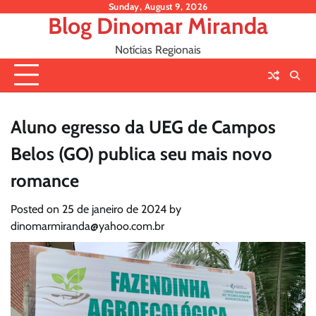
Skip
Sunday, August 9, 2026
Blog Dinomar Miranda
to
content
Notícias Regionais
Aluno egresso da UEG de Campos
Belos (GO) publica seu mais novo
romance
Posted on
25 de janeiro de 2024
by
dinomarmiranda@yahoo.com.br