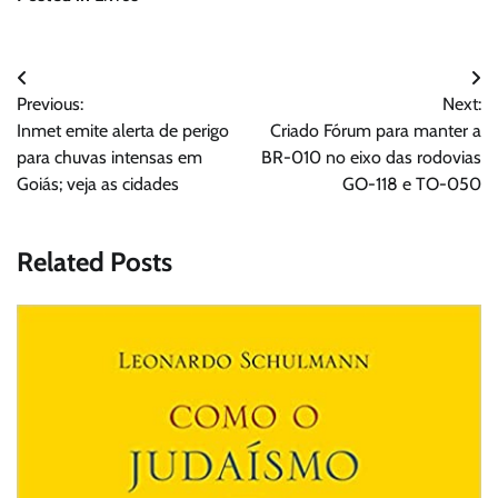
Navegação
Previous:
Next:
de
Inmet emite alerta de perigo
Criado Fórum para manter a
Post
para chuvas intensas em
BR-010 no eixo das rodovias
Goiás; veja as cidades
GO-118 e TO-050
Related Posts