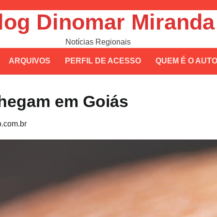
log Dinomar Miranda
Notícias Regionais
ARQUIVOS
PERFIL DE ACESSO
QUEM É O AUT
chegam em Goiás
.com.br