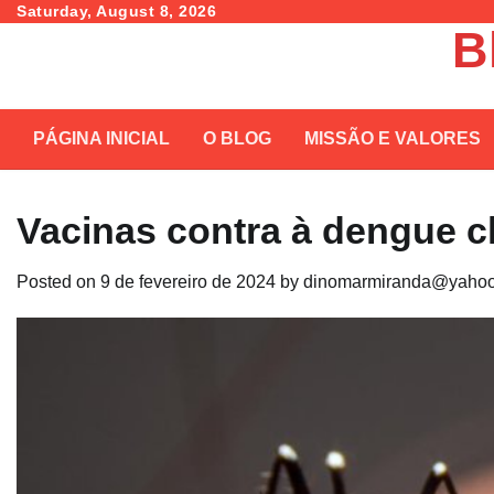
Skip
Saturday, August 8, 2026
B
to
content
PÁGINA INICIAL
O BLOG
MISSÃO E VALORES
Vacinas contra à dengue 
Posted on
9 de fevereiro de 2024
by
dinomarmiranda@yahoo