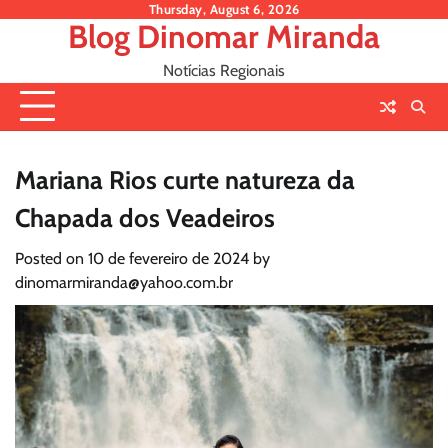
Skip
Thursday, August 6, 2026
Blog Dinomar Miranda
to
content
Notícias Regionais
Mariana Rios curte natureza da
Chapada dos Veadeiros
Posted on
10 de fevereiro de 2024
by
dinomarmiranda@yahoo.com.br