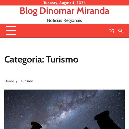
Skip
Tuesday, August 4, 2026
Blog Dinomar Miranda
to
content
Notícias Regionais
Categoria:
Turismo
Home
Turismo