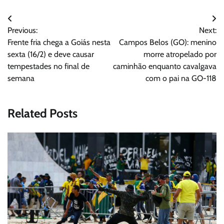
Navegação
Previous:
Next:
de
Frente fria chega a Goiás nesta
Campos Belos (GO): menino
Post
sexta (16/2) e deve causar
morre atropelado por
tempestades no final de
caminhão enquanto cavalgava
semana
com o pai na GO-118
Related Posts