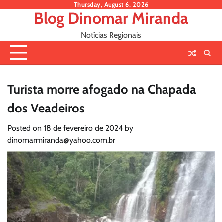
Skip
Thursday, August 6, 2026
Blog Dinomar Miranda
to
content
Notícias Regionais
Turista morre afogado na Chapada
dos Veadeiros
Posted on
18 de fevereiro de 2024
by
dinomarmiranda@yahoo.com.br