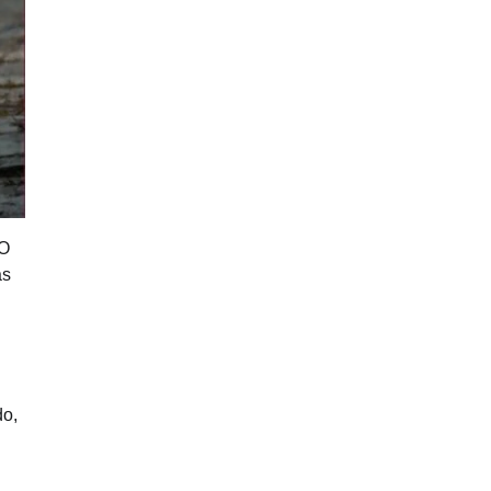
 O
as
do,