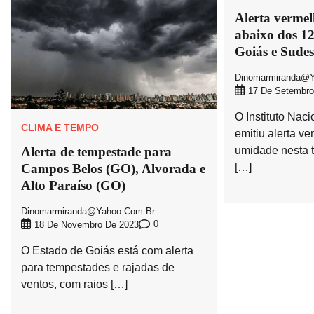
Alerta verme
abaixo dos 1
Goiás e Sudes
Dinomarmiranda@y
17 De Setembro
O Instituto Nac
CLIMA E TEMPO
emitiu alerta v
umidade nesta te
Alerta de tempestade para
[…]
Campos Belos (GO), Alvorada e
Alto Paraíso (GO)
Dinomarmiranda@yahoo.com.br
0
18 De Novembro De 2023
O Estado de Goiás está com alerta
para tempestades e rajadas de
ventos, com raios […]