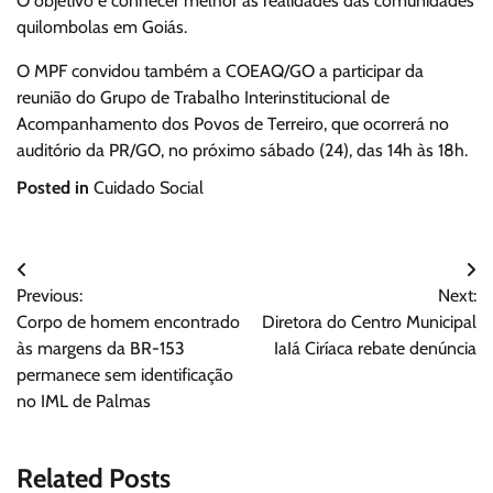
O objetivo é conhecer melhor as realidades das comunidades
quilombolas em Goiás.
O MPF convidou também a COEAQ/GO a participar da
reunião do Grupo de Trabalho Interinstitucional de
Acompanhamento dos Povos de Terreiro, que ocorrerá no
auditório da PR/GO, no próximo sábado (24), das 14h às 18h.
Posted in
Cuidado Social
Navegação
Previous:
Next:
de
Corpo de homem encontrado
Diretora do Centro Municipal
Post
às margens da BR-153
IaIá Ciríaca rebate denúncia
permanece sem identificação
no IML de Palmas
Related Posts