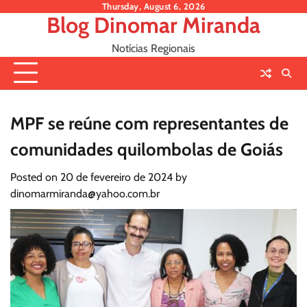
Skip
Thursday, August 6, 2026
Blog Dinomar Miranda
to
content
Notícias Regionais
MPF se reúne com representantes de
comunidades quilombolas de Goiás
Posted on
20 de fevereiro de 2024
by
dinomarmiranda@yahoo.com.br