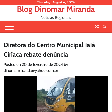
Skip
Thursday, August 6, 2026
Blog Dinomar Miranda
to
content
Notícias Regionais
Diretora do Centro Municipal IaIá
Ciríaca rebate denúncia
Posted on
20 de fevereiro de 2024
by
dinomarmiranda@yahoo.com.br