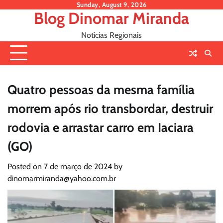
Skip
Sunday, August 9, 2026
Blog Dinomar Miranda
to
content
Notícias Regionais
Quatro pessoas da mesma família
morrem após rio transbordar, destruir
rodovia e arrastar carro em Iaciara
(GO)
Posted on
7 de março de 2024
by
dinomarmiranda@yahoo.com.br