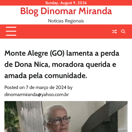
Skip
Sunday, August 9, 2026
Blog Dinomar Miranda
to
content
Notícias Regionais
Monte Alegre (GO) lamenta a perda
de Dona Nica, moradora querida e
amada pela comunidade.
Posted on
7 de março de 2024
by
dinomarmiranda@yahoo.com.br