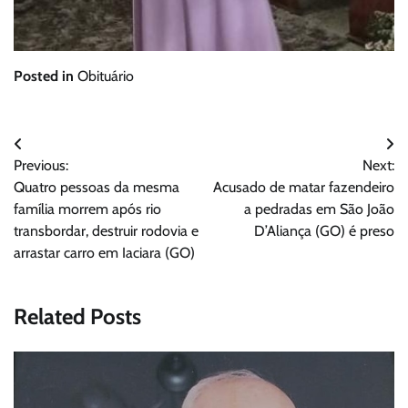
Posted in
Obituário
Navegação
Previous:
Next:
de
Quatro pessoas da mesma
Acusado de matar fazendeiro
Post
família morrem após rio
a pedradas em São João
transbordar, destruir rodovia e
D’Aliança (GO) é preso
arrastar carro em Iaciara (GO)
Related Posts