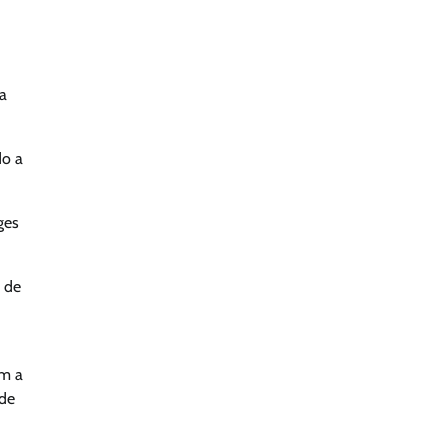
a
do a
ges
o de
om a
nde