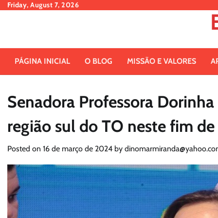
Skip
Friday, August 7, 2026
to
content
PÁGINA INICIAL
O BLOG
MISSÃO E VALORES
A
Senadora Professora Dorinha l
região sul do TO neste fim d
Posted on
16 de março de 2024
by
dinomarmiranda@yahoo.co