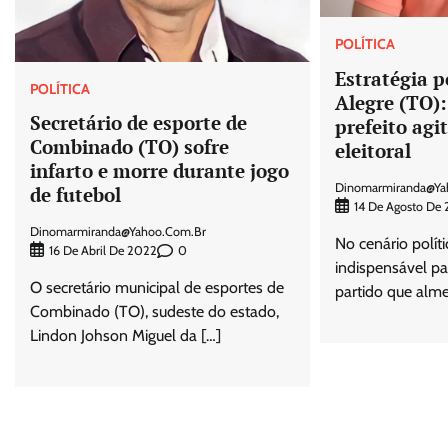
POLÍTICA
Estratégia p
POLÍTICA
Alegre (TO)
Secretário de esporte de
prefeito agi
Combinado (TO) sofre
eleitoral
infarto e morre durante jogo
Dinomarmiranda@ya
de futebol
14 De Agosto De
Dinomarmiranda@yahoo.com.br
No cenário políti
0
16 De Abril De 2022
indispensável pa
O secretário municipal de esportes de
partido que alme
Combinado (TO), sudeste do estado,
Lindon Johson Miguel da […]