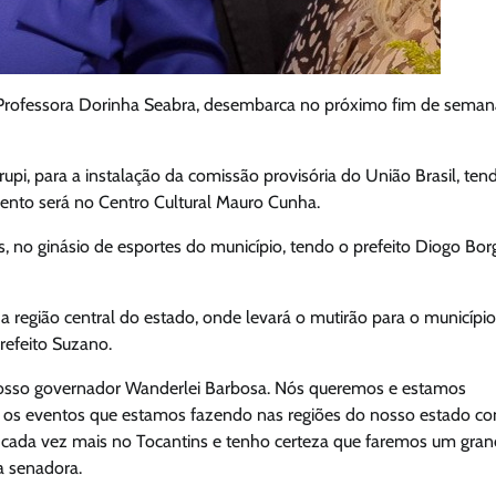
ra Professora Dorinha Seabra, desembarca no próximo fim de seman
upi, para a instalação da comissão provisória do União Brasil, ten
evento será no Centro Cultural Mauro Cunha.
ras, no ginásio de esportes do município, tendo o prefeito Diogo Bor
a região central do estado, onde levará o mutirão para o municípi
prefeito Suzano.
nosso governador Wanderlei Barbosa. Nós queremos e estamos
m os eventos que estamos fazendo nas regiões do nosso estado c
do cada vez mais no Tocantins e tenho certeza que faremos um gra
a senadora.