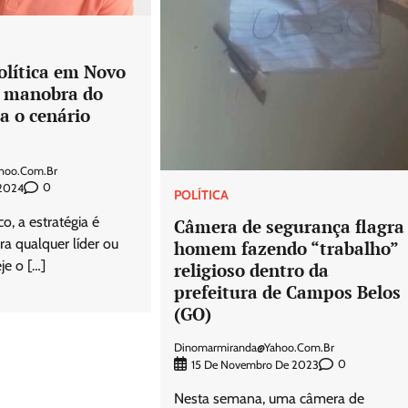
olítica em Novo
: manobra do
ta o cenário
hoo.com.br
0
 2024
POLÍTICA
co, a estratégia é
Câmera de segurança flagra
ra qualquer líder ou
homem fazendo “trabalho”
je o […]
religioso dentro da
prefeitura de Campos Belos
(GO)
Dinomarmiranda@yahoo.com.br
0
15 De Novembro De 2023
Nesta semana, uma câmera de