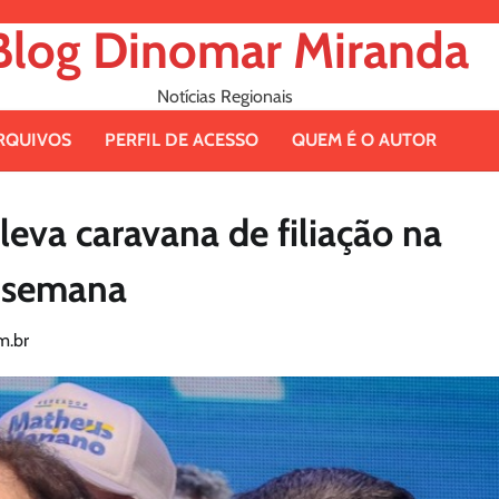
Blog Dinomar Miranda
Notícias Regionais
RQUIVOS
PERFIL DE ACESSO
QUEM É O AUTOR
eva caravana de filiação na
e semana
m.br