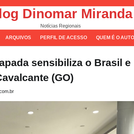
log Dinomar Miranda
Notícias Regionais
ARQUIVOS
PERFIL DE ACESSO
QUEM É O AUT
pada sensibiliza o Brasil e
Cavalcante (GO)
com.br