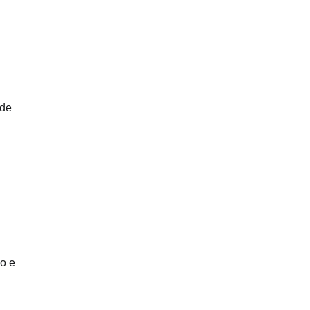
 de
o e