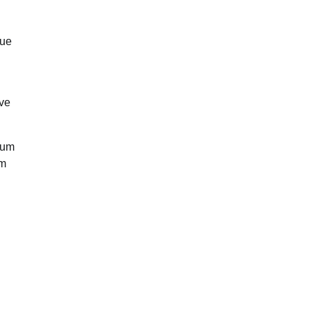
que
eve
 um
em