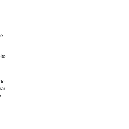
de
ito
 de
rar
o