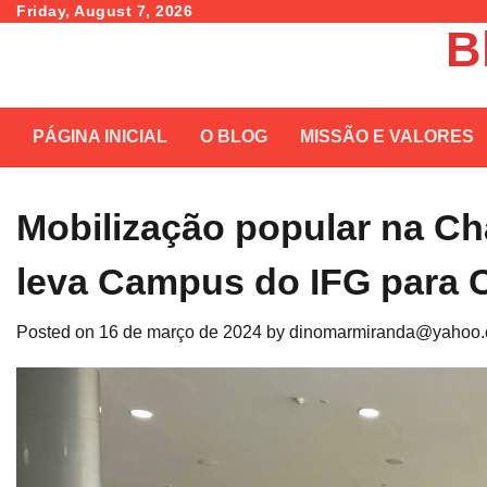
Skip
Friday, August 7, 2026
B
to
content
PÁGINA INICIAL
O BLOG
MISSÃO E VALORES
Mobilização popular na Cha
leva Campus do IFG para 
Posted on
16 de março de 2024
by
dinomarmiranda@yahoo.