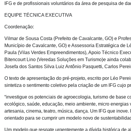
IFG e de profissionais voluntários da área de pesquisa de da
EQUIPE TÉCNICA EXECUTIVA
Coordenação:
Vilmar de Sousa Costa (Prefeito de Cavalcante, GO) e Prof
Município de Cavalcante, GO) e Assessoria Estratégica de L
Paula (Vilas Verdes Empreendimentos), Apoio Técnico Execu
Bitencourt Lino (Veredas Soluções em Turismo)e ainda cola
Josefa dos Santos Silva Luiz Antônio Pasquetti, Carlos Pere
O texto de apresentação do pré-projeto, escrito por Léo Per
sintetiza o sentimento coletivo pela criação de um IFG cujo 
“investigue os potenciais de agroecologia, turismo de base c
ecológico, saúde, educação, meio ambiente, micro energias ve
artesania, cinema, teatro, música, dança. Um IFG que inove
orientado para se cumprir um modelo novo de sustentabilidad
Um modelo que resgate urgentemente a dívida histórica de ab