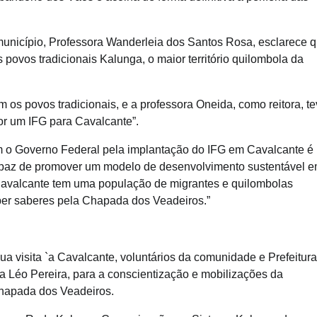
município, Professora Wanderleia dos Santos Rosa, esclarece 
 povos tradicionais Kalunga, o maior território quilombola da
os povos tradicionais, e a professora Oneida, como reitora, t
por um IFG para Cavalcante”.
om o Governo Federal pela implantação do IFG em Cavalcante é
 capaz de promover um modelo de desenvolvimento sustentável 
. Cavalcante tem uma população de migrantes e quilombolas
eber saberes pela Chapada dos Veadeiros.”
ua visita `a Cavalcante, voluntários da comunidade e Prefeitura
 Léo Pereira, para a conscientização e mobilizações da
Chapada dos Veadeiros.