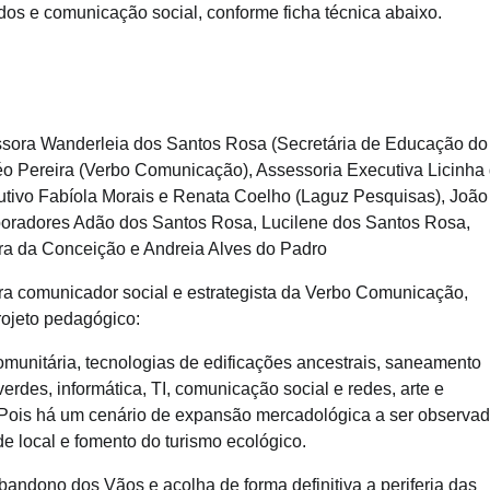
dos e comunicação social, conforme ficha técnica abaixo.
essora Wanderleia dos Santos Rosa (Secretária de Educação do
éo Pereira (Verbo Comunicação), Assessoria Executiva Licinha
tivo Fabíola Morais e Renata Coelho (Laguz Pesquisas), João
boradores Adão dos Santos Rosa, Lucilene dos Santos Rosa,
ira da Conceição e Andreia Alves do Padro
eira comunicador social e estrategista da Verbo Comunicação,
projeto pedagógico:
omunitária, tecnologias de edificações ancestrais, saneamento
rdes, informática, TI, comunicação social e redes, arte e
. Pois há um cenário de expansão mercadológica a ser observad
e local e fomento do turismo ecológico.
andono dos Vãos e acolha de forma definitiva a periferia das