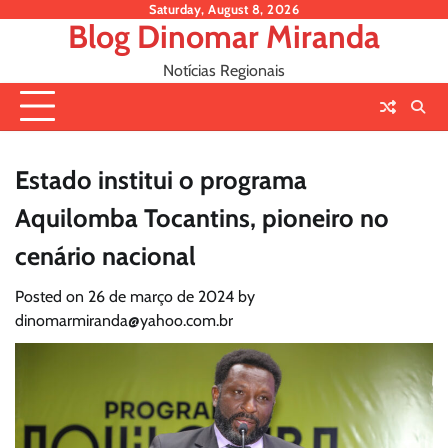
Skip
Saturday, August 8, 2026
Blog Dinomar Miranda
to
content
Notícias Regionais
Estado institui o programa
Aquilomba Tocantins, pioneiro no
cenário nacional
Posted on
26 de março de 2024
by
dinomarmiranda@yahoo.com.br