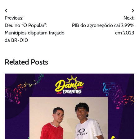
Navegação
Previous:
Next:
de
Deu no “O Popular”:
PIB do agronegócio cai 2,99%
Post
Municípios disputam traçado
em 2023
da BR-010
Related Posts