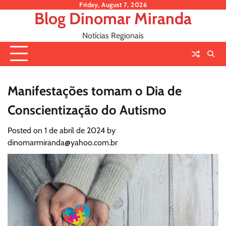
Skip
Friday, August 7, 2026
Blog Dinomar Miranda
to
content
Notícias Regionais
Manifestações tomam o Dia de
Conscientização do Autismo
Posted on
1 de abril de 2024
by
dinomarmiranda@yahoo.com.br