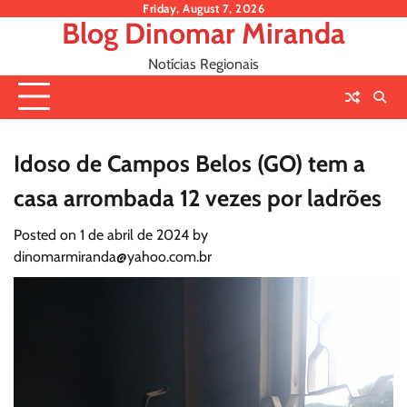
Skip
Friday, August 7, 2026
Blog Dinomar Miranda
to
content
Notícias Regionais
Idoso de Campos Belos (GO) tem a
casa arrombada 12 vezes por ladrões
Posted on
1 de abril de 2024
by
dinomarmiranda@yahoo.com.br