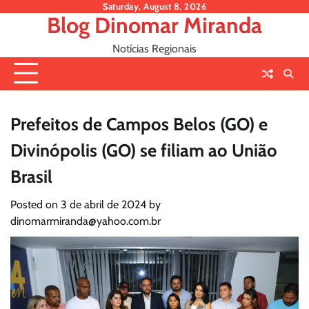
Skip
Saturday, August 8, 2026
Blog Dinomar Miranda
to
content
Notícias Regionais
Prefeitos de Campos Belos (GO) e
Divinópolis (GO) se filiam ao União
Brasil
Posted on
3 de abril de 2024
by
dinomarmiranda@yahoo.com.br