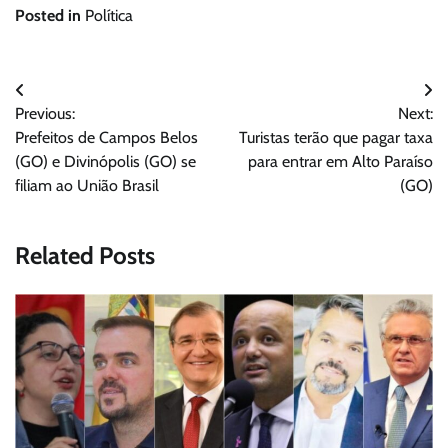
Posted in
Política
Navegação
Previous:
Next:
de
Prefeitos de Campos Belos
Turistas terão que pagar taxa
Post
(GO) e Divinópolis (GO) se
para entrar em Alto Paraíso
filiam ao União Brasil
(GO)
Related Posts