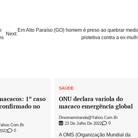
o
Em Alto Paraíso (GO) homem é preso ao quebrar medi
Next:
es
protetiva contra a ex-mulh
SAÚDE
macacos: 1º caso
ONU declara varíola do
 confirmado no
macaco emergência global
Dinomarmiranda@yahoo.com.br
0
23 De Julho De 2022
ahoo.com.br
0
2022
A OMS (Organização Mundial da