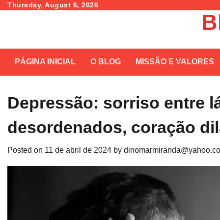
Skip
Thursday, August 6, 2026
B
to
content
PÁGINA INICIAL
O BLOG
MISSÃO E VALORES
Depressão: sorriso entre 
desordenados, coração di
Posted on
11 de abril de 2024
by
dinomarmiranda@yahoo.co