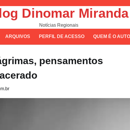
log Dinomar Miranda
Notícias Regionais
ARQUIVOS
PERFIL DE ACESSO
QUEM É O AUT
lágrimas, pensamentos
lacerado
m.br