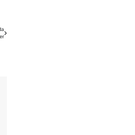
da
er