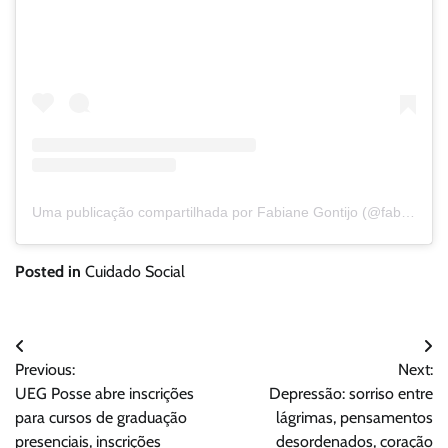
Uma publicação compartilhada por Fabiane Gontijo (@fabiane.gontijo)
Posted in
Cuidado Social
Navegação
Previous:
Next:
de
UEG Posse abre inscrições
Depressão: sorriso entre
Post
para cursos de graduação
lágrimas, pensamentos
presenciais, inscrições
desordenados, coração