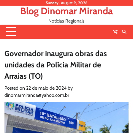
Skip
Sunday, August 9, 2026
Blog Dinomar Miranda
to
content
Notícias Regionais
Governador inaugura obras das
unidades da Polícia Militar de
Arraias (TO)
Posted on
22 de maio de 2024
by
dinomarmiranda@yahoo.com.br