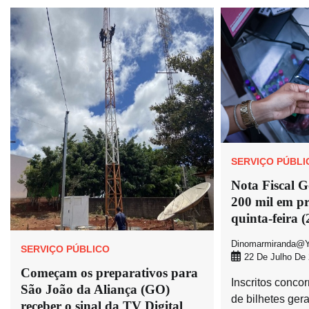
SERVIÇO PÚBLI
Nota Fiscal G
200 mil em pr
quinta-feira (
Dinomarmiranda@y
SERVIÇO PÚBLICO
22 De Julho De
Começam os preparativos para
Inscritos conco
São João da Aliança (GO)
de bilhetes gera
receber o sinal da TV Digital