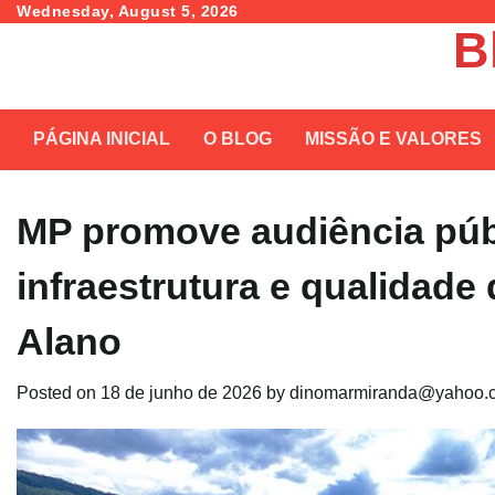
Skip
Wednesday, August 5, 2026
B
to
content
PÁGINA INICIAL
O BLOG
MISSÃO E VALORES
MP promove audiência públ
infraestrutura e qualidad
Alano
Posted on
18 de junho de 2026
by
dinomarmiranda@yahoo.c