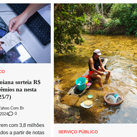
CO
oiana sorteia R$
êmios na nesta
25/7)
ahoo.com.br
0
 2024
rrem com 3,8 milhões
SERVIÇO PÚBLICO
dos a partir de notas