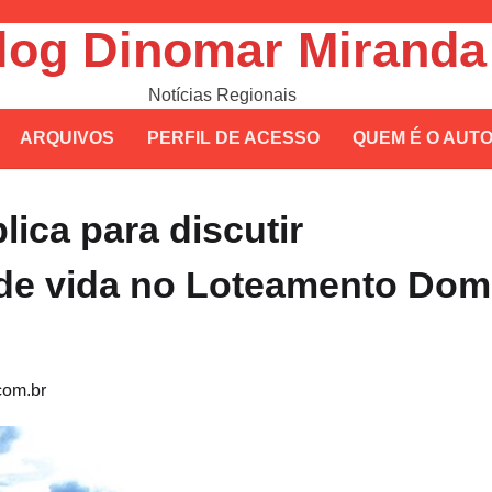
log Dinomar Miranda
Notícias Regionais
ARQUIVOS
PERFIL DE ACESSO
QUEM É O AUT
ica para discutir
e de vida no Loteamento Dom
om.br