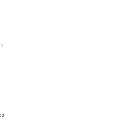
o
de
e
do