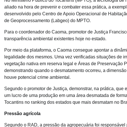
No Ministério Público do Tocantins (MPTO), a tecnologia d
aliado na hora de prevenir e combater essa prática, a exemp
desenvolvido pelo Centro de Apoio Operacional de Habitaçã
de Geoprocessamento (Labgeo) do MPTO.
Para o coordenador do Caoma, promotor de Justiça Francisco
transparência ambiental existentes hoje no estado.
Por meio da plataforma, o Caoma consegue apontar a dinâmi
legalidade dos mesmos. Uma vez verificadas situações de irr
vegetação nativa em reserva legal e Áreas de Preservação P
demonstrando quando o desmatamento ocorreu, a dimensão d
houve potencial crime ambiental.
Segundo o promotor de Justiça, demonstrar, na prática, que
um lucro de uma produção em uma área desmatada de forma il
Tocantins no ranking dos estados que mais desmatam no Bras
Pressão agrícola
Segundo o RAD, a pressão da agropecuária foi responsável 