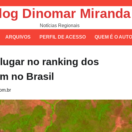
log Dinomar Miranda
Notícias Regionais
ARQUIVOS
PERFIL DE ACESSO
QUEM É O AUT
 lugar no ranking dos
m no Brasil
om.br