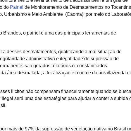
e monitoramento e levantamento de dados também é um grande
lo do
Painel
de Monitoramento de Desmatamentos no Tocantins
o, Urbanismo e Meio Ambiente (Caoma), por meio do Laboratór
 Brandes, o painel é uma das principais ferramentas de
ca desses desmatamentos, qualificando a real situação de
egularidade administrativa e ilegalidade de supressão de
ermanente, são gerados relatórios circunstanciados
a área desmatada, a localização e o nome da área/fazenda o
 esses ilicitos não compensam financeiramente quando se busc
egal será uma das estratégias para ajudar a conter a subida 
il.
por mais de 97% da supressão de vegetação nativa no Brasil n