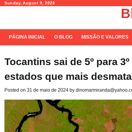
Skip
Sunday, August 9, 2026
B
to
content
PÁGINA INICIAL
O BLOG
MISSÃO E VALORES
Tocantins sai de 5º para 3º
estados que mais desmata
Posted on
31 de maio de 2024
by
dinomarmiranda@yahoo.c