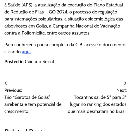
à Saúde (APS), a atualização da execução do Plano Estadual
de Redução de Filas – GO 2024, o processo de regulação
para internações psiquiátricas, a situação epidemiológica das
arboviroses em Goiás, a Campanha Nacional de Vacinação
contra a Poliomielite, entre outros assuntos.
Para conhecer a pauta completa da CIB, acesse o documento
clicando
aqui
.
Posted in
Cuidado Social
Navegação
Previous:
Next:
de
Trio “Garotos de Goiás”
Tocantins sai de 5º para 3º
Post
arrebenta e tem potencial de
lugar no ranking dos estados
crescimento
que mais desmatam no Brasil