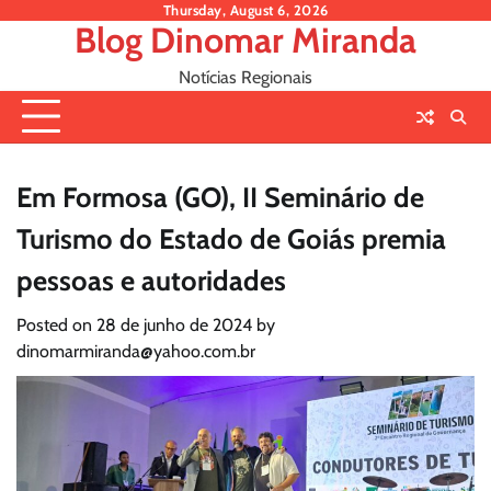
Skip
Thursday, August 6, 2026
Blog Dinomar Miranda
to
content
Notícias Regionais
Em Formosa (GO), II Seminário de
Turismo do Estado de Goiás premia
pessoas e autoridades
Posted on
28 de junho de 2024
by
dinomarmiranda@yahoo.com.br