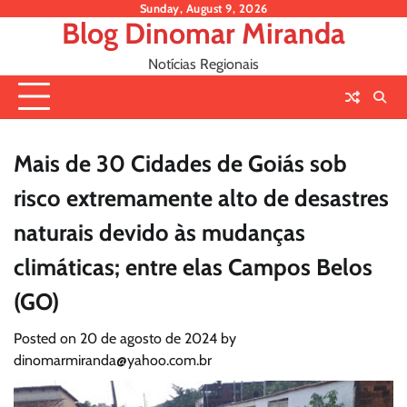
Skip
Sunday, August 9, 2026
Blog Dinomar Miranda
to
content
Notícias Regionais
Mais de 30 Cidades de Goiás sob
risco extremamente alto de desastres
naturais devido às mudanças
climáticas; entre elas Campos Belos
(GO)
Posted on
20 de agosto de 2024
by
dinomarmiranda@yahoo.com.br