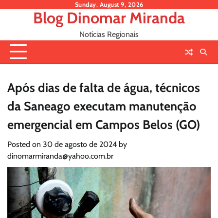
Skip
Sunday, August 9, 2026
Blog Dinomar Miranda
to
content
Notícias Regionais
Após dias de falta de água, técnicos
da Saneago executam manutenção
emergencial em Campos Belos (GO)
Posted on
30 de agosto de 2024
by
dinomarmiranda@yahoo.com.br