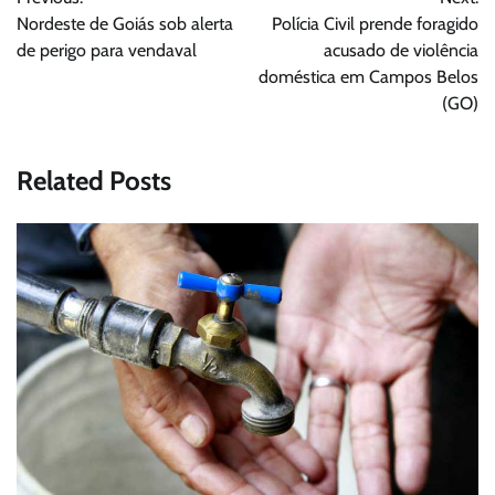
de
Nordeste de Goiás sob alerta
Polícia Civil prende foragido
Post
de perigo para vendaval
acusado de violência
doméstica em Campos Belos
(GO)
Related Posts