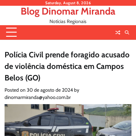
Skip
Saturday, August 8, 2026
Blog Dinomar Miranda
to
content
Notícias Regionais
Polícia Civil prende foragido acusado
de violência doméstica em Campos
Belos (GO)
Posted on
30 de agosto de 2024
by
dinomarmiranda@yahoo.com.br