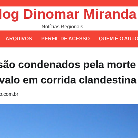
log Dinomar Miranda
Notícias Regionais
ARQUIVOS
PERFIL DE ACESSO
QUEM É O AUT
são condenados pela morte
valo em corrida clandestina
.com.br