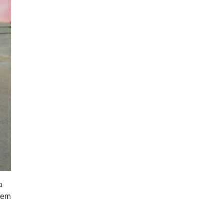
a
 em