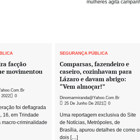
mulheres agita campan
BLICA
SEGURANÇA PÚBLICA
ra facção
Comparsas, fazendeiro e
que movimentou
caseiro, cozinhavam para
Lázaro e davam abrigo:
“Vem almoçar!”
ahoo.com.br
 2022
0
Dinomarmiranda@yahoo.com.br
25 De Junho De 2021
0
ração foi deflagrada
a, 16, em Trindade
Uma reportagem exclusiva do Site
 macro-criminalidade
de Notícias, Metrópoles, de
Brasília, apurou detalhes de como o
dois […]