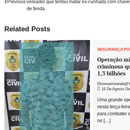
Previous:
vereador que tentou matar ex-cunhada com chave
de
de fenda
Post
Related Posts
SEGURANÇA PÚ
Operação mi
criminosa 
1,3 bilhões
Dinomarmiranda@y
16 De Agosto De
Uma grande ope
nesta terça-feir
para combater a
no […]