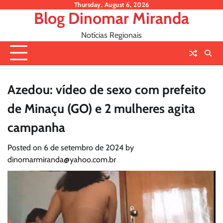
Skip
Thursday, August 6, 2026
Blog Dinomar Miranda
to
content
Notícias Regionais
Azedou: vídeo de sexo com prefeito
de Minaçu (GO) e 2 mulheres agita
campanha
Posted on
6 de setembro de 2024
by
dinomarmiranda@yahoo.com.br