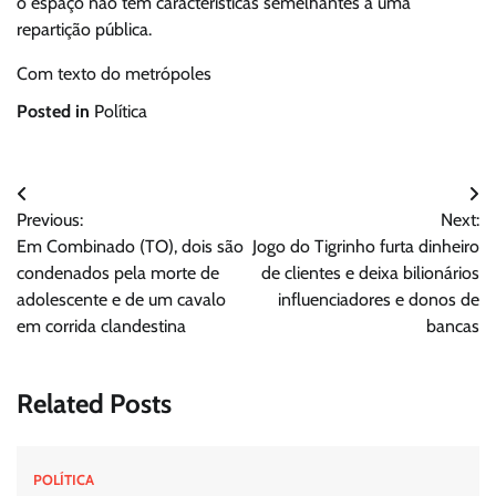
o espaço não tem características semelhantes a uma
repartição pública.
Com texto do metrópoles
Posted in
Política
Navegação
Previous:
Next:
de
Em Combinado (TO), dois são
Jogo do Tigrinho furta dinheiro
Post
condenados pela morte de
de clientes e deixa bilionários
adolescente e de um cavalo
influenciadores e donos de
em corrida clandestina
bancas
Related Posts
POLÍTICA