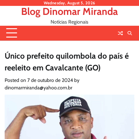
Skip
Wednesday, August 5, 2026
Blog Dinomar Miranda
to
content
Notícias Regionais
Único prefeito quilombola do país é
reeleito em Cavalcante (GO)
Posted on
7 de outubro de 2024
by
dinomarmiranda@yahoo.com.br