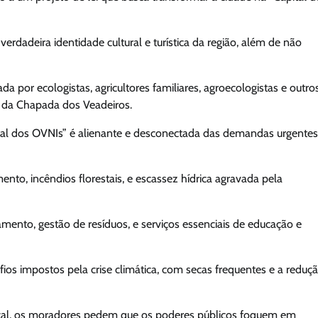
rdadeira identidade cultural e turística da região, além de não
a por ecologistas, agricultores familiares, agroecologistas e outro
 da Chapada dos Veadeiros.
pital dos OVNIs” é alienante e desconectada das demandas urgente
o, incêndios florestais, e escassez hídrica agravada pela
amento, gestão de resíduos, e serviços essenciais de educação e
s impostos pela crise climática, com secas frequentes e a reduç
ocal, os moradores pedem que os poderes públicos foquem em