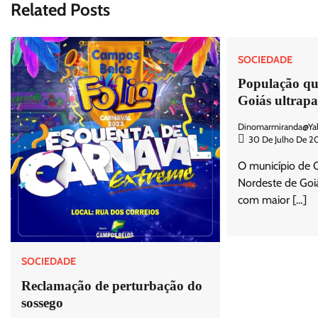
Related Posts
SOCIEDADE
População qu
Goiás ultrapa
Dinomarmiranda@ya
30 De Julho De 2
O município de C
Nordeste de Goiás
com maior […]
SOCIEDADE
Reclamação de perturbação do
sossego