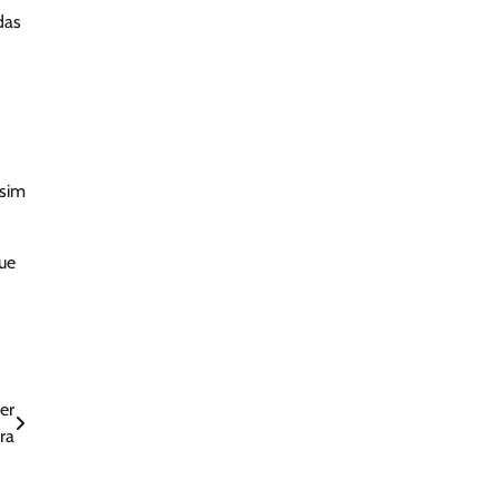
das
ssim
ue
er
ra