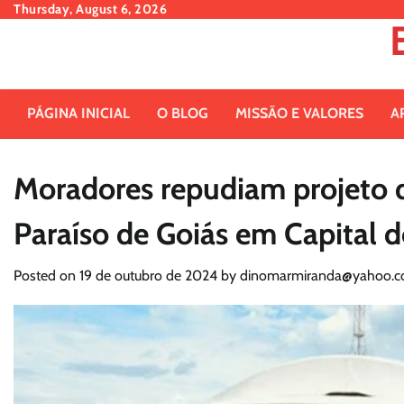
Skip
Thursday, August 6, 2026
to
content
PÁGINA INICIAL
O BLOG
MISSÃO E VALORES
A
Moradores repudiam projeto q
Paraíso de Goiás em Capital 
Posted on
19 de outubro de 2024
by
dinomarmiranda@yahoo.c