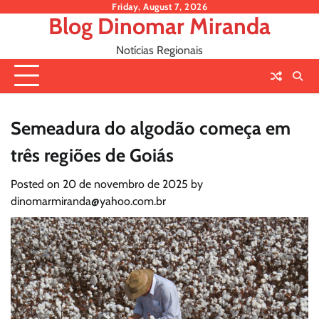
Skip
Friday, August 7, 2026
Blog Dinomar Miranda
to
content
Notícias Regionais
Semeadura do algodão começa em
três regiões de Goiás
Posted on
20 de novembro de 2025
by
dinomarmiranda@yahoo.com.br