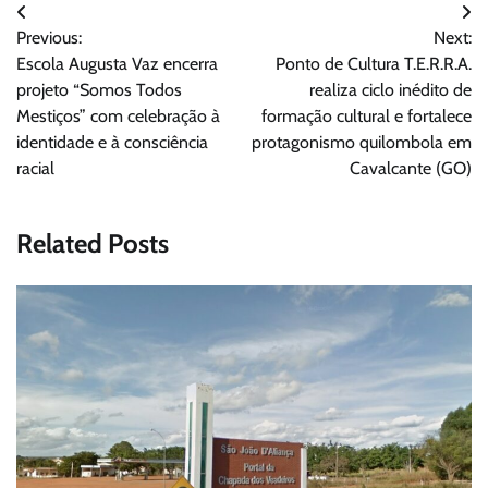
Navegação
Previous:
Next:
de
Escola Augusta Vaz encerra
Ponto de Cultura T.E.R.R.A.
Post
projeto “Somos Todos
realiza ciclo inédito de
Mestiços” com celebração à
formação cultural e fortalece
identidade e à consciência
protagonismo quilombola em
racial
Cavalcante (GO)
Related Posts