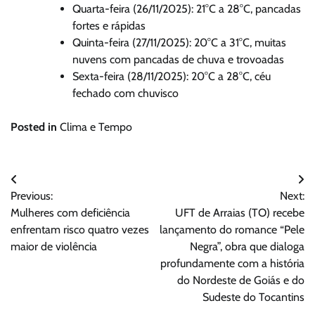
Quarta-feira (26/11/2025): 21°C a 28°C, pancadas
fortes e rápidas
Quinta-feira (27/11/2025): 20°C a 31°C, muitas
nuvens com pancadas de chuva e trovoadas
Sexta-feira (28/11/2025): 20°C a 28°C, céu
fechado com chuvisco
Posted in
Clima e Tempo
Navegação
Previous:
Next:
de
Mulheres com deficiência
UFT de Arraias (TO) recebe
Post
enfrentam risco quatro vezes
lançamento do romance “Pele
maior de violência
Negra”, obra que dialoga
profundamente com a história
do Nordeste de Goiás e do
Sudeste do Tocantins