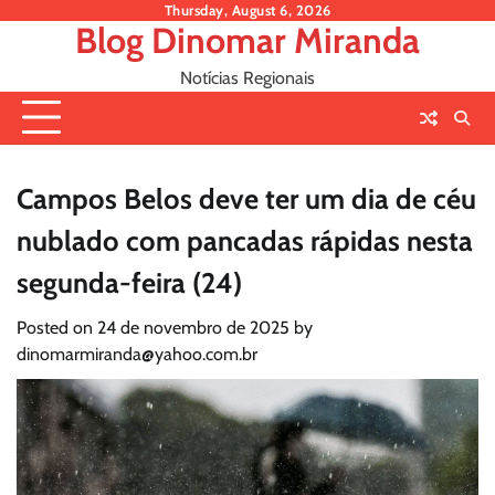
Skip
Thursday, August 6, 2026
Blog Dinomar Miranda
to
content
Notícias Regionais
Campos Belos deve ter um dia de céu
nublado com pancadas rápidas nesta
segunda-feira (24)
Posted on
24 de novembro de 2025
by
dinomarmiranda@yahoo.com.br